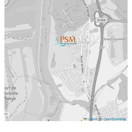
Leaflet
|
©
OpenStreetMap